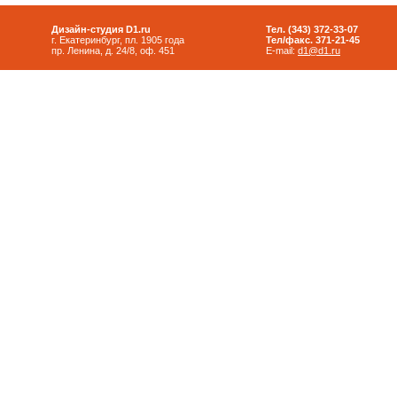
Дизайн-студия D1.ru
Тел. (343) 372-33-07
г. Екатеринбург, пл. 1905 года
Тел/факс. 371-21-45
пр. Ленина, д. 24/8, оф. 451
E-mail:
d1@d1.ru