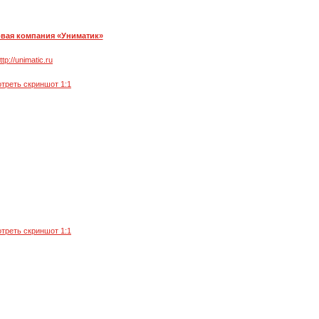
вая компания «Униматик»
ttp://unimatic.ru
треть скриншот 1:1
треть скриншот 1:1