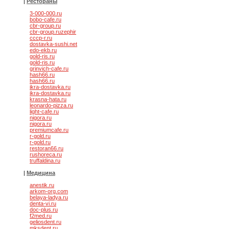
|
Рестораны
3-000-000.ru
bobo-cafe.ru
cbr-group.ru
cbr-group.ruzephir
cccp-r.ru
dostavka-sushi.net
edo-ekb.ru
gold-ris.ru
gold-ris.ru
grinvich-cafe.ru
hash66.ru
hash66.ru
ikra-dostavka.ru
ikra-dostavka.ru
krasna-hata.ru
leonardo-pizza.ru
light-cafe.ru
nigora.ru
nigora.ru
premiumcafe.ru
r-gold.ru
r-gold.ru
restoran66.ru
rushoreca.ru
truffaldina.ru
|
Медицина
anestik.ru
arkom-org.com
belaya-ladya.ru
denta-vi.ru
doc-plus.ru
f2med.ru
geliosdent.ru
mksdent.ru