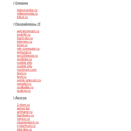
|
Одежда
eduvsumke.ru
milanomoda.ru
trikot.ru
|
Провайдеры, IT
agroprogram.ru
emk96.ru
hard-ekt.ru
intergeo.ru
isnet.ru
mk-computer.ru
prinural.ru
pro100good.ru
profintel.ru
ruslink.info
ruslink.info
russkom.com
tevii.ru
tevii.ru
ugmk-telecom.ru
ugradsl.ru
uralbaltia.ru
uralcpt.ru
|
Другое
2-dom.ru
aprior.biz
artmane.ru
bambuku.ru
cityice.ru
cleaningtech.ru
cyberfront.ru
ekb-line.ru