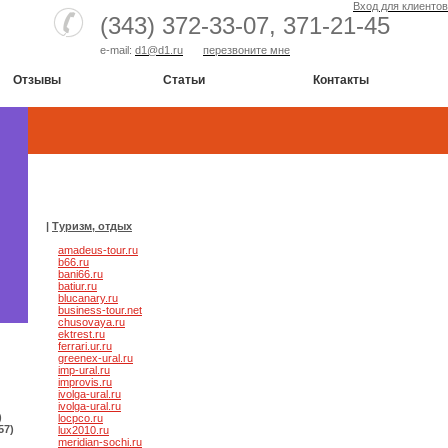
Вход для клиентов
(343) 372-33-07,
371-21-45
e-mail:
d1@d1.ru
перезвоните мне
Отзывы
Статьи
Контакты
|
Туризм, отдых
amadeus-tour.ru
b66.ru
bani66.ru
batiur.ru
blucanary.ru
business-tour.net
chusovaya.ru
ektrest.ru
ferrari.ur.ru
greenex-ural.ru
imp-ural.ru
improvis.ru
ivolga-ural.ru
ivolga-ural.ru
)
locpco.ru
57)
lux2010.ru
meridian-sochi.ru