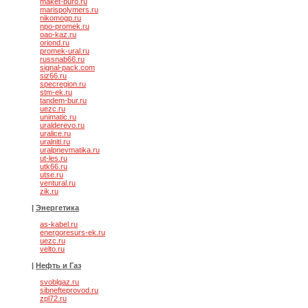
maket-buro.ru
marispolymers.ru
nikomogp.ru
npo-promek.ru
oao-kaz.ru
oriond.ru
promek-ural.ru
russnab66.ru
signal-pack.com
siz66.ru
specregion.ru
stm-ek.ru
tandem-bur.ru
uezc.ru
unimatic.ru
uralderevo.ru
uralice.ru
uralniti.ru
uralpnevmatika.ru
ut-les.ru
utk66.ru
utse.ru
ventural.ru
zik.ru
|
Энергетика
as-kabel.ru
energoresurs-ek.ru
uezc.ru
velto.ru
|
Нефть и Газ
svoblgaz.ru
sibnefteprovod.ru
zpl72.ru