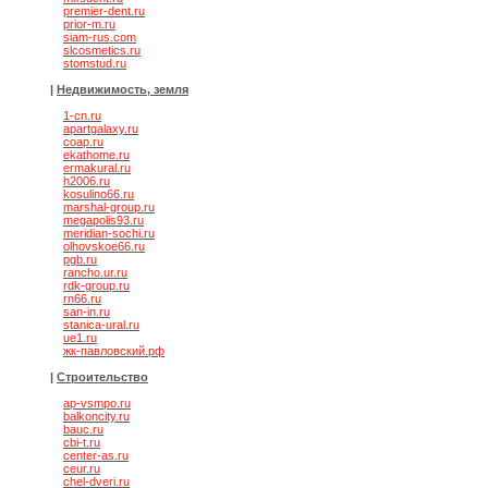
premier-dent.ru
prior-m.ru
siam-rus.com
slcosmetics.ru
stomstud.ru
|
Недвижимость, земля
1-cn.ru
apartgalaxy.ru
coap.ru
ekathome.ru
ermakural.ru
h2006.ru
kosulino66.ru
marshal-group.ru
megapolis93.ru
meridian-sochi.ru
olhovskoe66.ru
pgb.ru
rancho.ur.ru
rdk-group.ru
rn66.ru
san-in.ru
stanica-ural.ru
ue1.ru
жк-павловский.рф
|
Строительство
ap-vsmpo.ru
balkoncity.ru
bauc.ru
cbi-t.ru
center-as.ru
ceur.ru
chel-dveri.ru