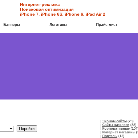
Интернет-реклама
Поисковая оптимизация
iPhone 7
,
iPhone 6S
,
iPhone 6
,
iPad Air 2
Баннеры
Логотипы
Прайс-лист
|
Эконом сайты
(23)
|
Сайты-каталоги
(88)
|
Корпоративные
(104
|
Интернет магазины
(
|
Порталы
(12)