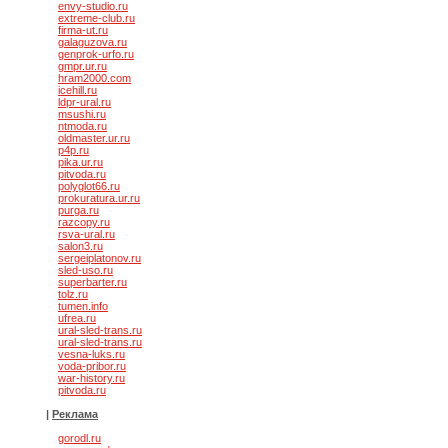
envy-studio.ru
extreme-club.ru
firma-ut.ru
galaguzova.ru
genprok-urfo.ru
gmpr.ur.ru
hram2000.com
icehill.ru
ldpr-ural.ru
msushi.ru
ntmoda.ru
oldmaster.ur.ru
p4p.ru
pika.ur.ru
pitvoda.ru
polyglot66.ru
prokuratura.ur.ru
purga.ru
razcopy.ru
rsva-ural.ru
salon3.ru
sergeiplatonov.ru
sled-uso.ru
superbarter.ru
tolz.ru
tumen.info
ufrea.ru
ural-sled-trans.ru
ural-sled-trans.ru
vesna-luks.ru
voda-pribor.ru
war-history.ru
pitvoda.ru
|
Реклама
gorodl.ru