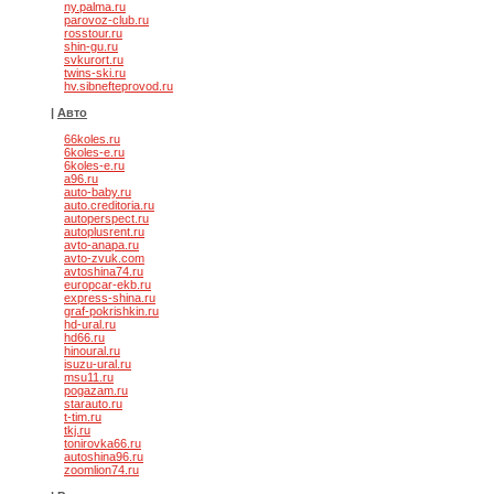
ny.palma.ru
parovoz-club.ru
rosstour.ru
shin-gu.ru
svkurort.ru
twins-ski.ru
hv.sibnefteprovod.ru
|
Авто
66koles.ru
6koles-e.ru
6koles-e.ru
a96.ru
auto-baby.ru
auto.creditoria.ru
autoperspect.ru
autoplusrent.ru
avto-anapa.ru
avto-zvuk.com
avtoshina74.ru
europcar-ekb.ru
express-shina.ru
graf-pokrishkin.ru
hd-ural.ru
hd66.ru
hinoural.ru
isuzu-ural.ru
msu11.ru
pogazam.ru
starauto.ru
t-tim.ru
tkj.ru
tonirovka66.ru
autoshina96.ru
zoomlion74.ru