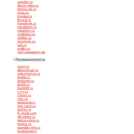
cupolex.ru
decor-salon.ru
derevo-ek.ru
espa.su
krepika.ru
lkzural.ru
monolit-ek.ru
novabeton.ru
rubankey.ru
smitbeton.ru
sofitlux.ru
stroykom.su
su6.ru
uralkn.ru
тротуармаркет.рф
|
Промышленность
1uzst.ru
altecogroup.ru
anticorservis.ru
artigla.ru
atollvega.ru
bur66.ru
burim66.ru
c-e-r.ru
chems.ru
ctec.su
dolotoural.ru
egs-carre.ru
ekdrev.ru
fc-granit.com
gbi-stines.ru
gidrosystem.ru
greenz.ru
guardian-ekb.ru
kontinental.ru