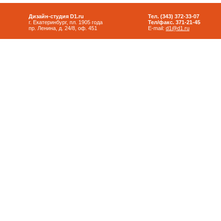
Дизайн-студия D1.ru
Тел. (343) 372-33-07
г. Екатеринбург, пл. 1905 года
Тел/факс. 371-21-45
пр. Ленина, д. 24/8, оф. 451
E-mail:
d1@d1.ru