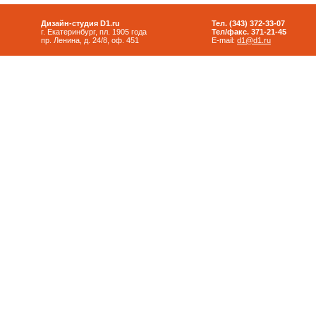
Дизайн-студия D1.ru
Тел. (343) 372-33-07
г. Екатеринбург, пл. 1905 года
Тел/факс. 371-21-45
пр. Ленина, д. 24/8, оф. 451
E-mail:
d1@d1.ru