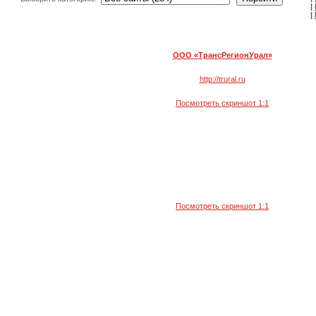
|
|
OOO «ТрансРегионУрал»
http://trural.ru
Посмотреть скриншот 1:1
Посмотреть скриншот 1:1