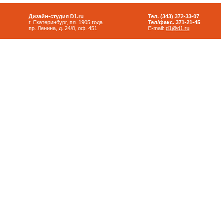
Дизайн-студия D1.ru
Тел. (343) 372-33-07
г. Екатеринбург, пл. 1905 года
Тел/факс. 371-21-45
пр. Ленина, д. 24/8, оф. 451
E-mail:
d1@d1.ru