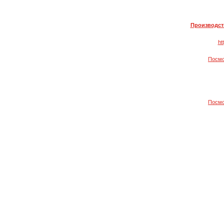
Производст
ht
Посмо
Посмо