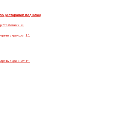
во ресторанов под ключ
tp://restoran66.ru
треть скриншот 1:1
треть скриншот 1:1