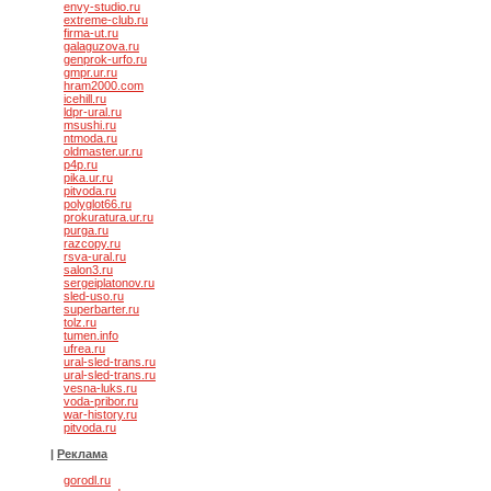
envy-studio.ru
extreme-club.ru
firma-ut.ru
galaguzova.ru
genprok-urfo.ru
gmpr.ur.ru
hram2000.com
icehill.ru
ldpr-ural.ru
msushi.ru
ntmoda.ru
oldmaster.ur.ru
p4p.ru
pika.ur.ru
pitvoda.ru
polyglot66.ru
prokuratura.ur.ru
purga.ru
razcopy.ru
rsva-ural.ru
salon3.ru
sergeiplatonov.ru
sled-uso.ru
superbarter.ru
tolz.ru
tumen.info
ufrea.ru
ural-sled-trans.ru
ural-sled-trans.ru
vesna-luks.ru
voda-pribor.ru
war-history.ru
pitvoda.ru
|
Реклама
gorodl.ru