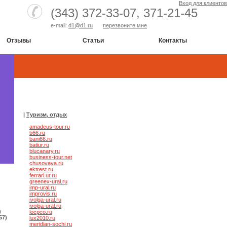
Вход для клиентов
(343) 372-33-07,
371-21-45
e-mail:
d1@d1.ru
перезвоните мне
Отзывы
Статьи
Контакты
|
Туризм, отдых
amadeus-tour.ru
b66.ru
bani66.ru
batiur.ru
blucanary.ru
business-tour.net
chusovaya.ru
ektrest.ru
ferrari.ur.ru
greenex-ural.ru
imp-ural.ru
improvis.ru
ivolga-ural.ru
ivolga-ural.ru
)
locpco.ru
57)
lux2010.ru
meridian-sochi.ru