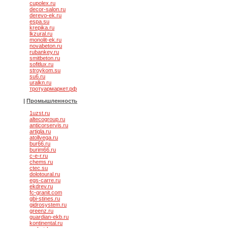
cupolex.ru
decor-salon.ru
derevo-ek.ru
espa.su
krepika.ru
lkzural.ru
monolit-ek.ru
novabeton.ru
rubankey.ru
smitbeton.ru
sofitlux.ru
stroykom.su
su6.ru
uralkn.ru
тротуармаркет.рф
|
Промышленность
1uzst.ru
altecogroup.ru
anticorservis.ru
artigla.ru
atollvega.ru
bur66.ru
burim66.ru
c-e-r.ru
chems.ru
ctec.su
dolotoural.ru
egs-carre.ru
ekdrev.ru
fc-granit.com
gbi-stines.ru
gidrosystem.ru
greenz.ru
guardian-ekb.ru
kontinental.ru