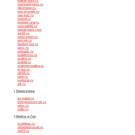
maket-buro.ru
marispolymers.ru
nikomogp.ru
npo-promek.ru
oao-kaz.ru
oriond.ru
promek-ural.ru
russnab66.ru
signal-pack.com
siz66.ru
specregion.ru
stm-ek.ru
tandem-bur.ru
uezc.ru
unimatic.ru
uralderevo.ru
uralice.ru
uralniti.ru
uralpnevmatika.ru
ut-les.ru
utk66.ru
utse.ru
ventural.ru
zik.ru
|
Энергетика
as-kabel.ru
energoresurs-ek.ru
uezc.ru
velto.ru
|
Нефть и Газ
svoblgaz.ru
sibnefteprovod.ru
zpl72.ru