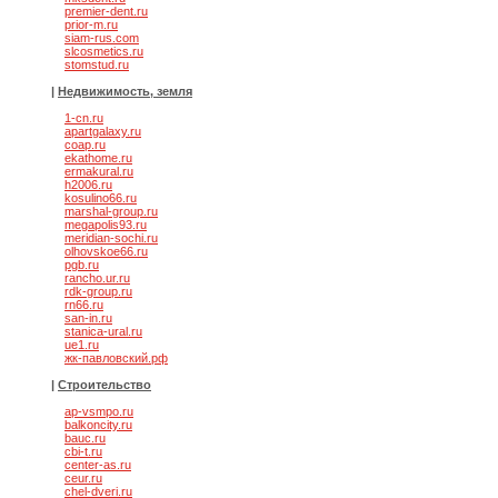
premier-dent.ru
prior-m.ru
siam-rus.com
slcosmetics.ru
stomstud.ru
|
Недвижимость, земля
1-cn.ru
apartgalaxy.ru
coap.ru
ekathome.ru
ermakural.ru
h2006.ru
kosulino66.ru
marshal-group.ru
megapolis93.ru
meridian-sochi.ru
olhovskoe66.ru
pgb.ru
rancho.ur.ru
rdk-group.ru
rn66.ru
san-in.ru
stanica-ural.ru
ue1.ru
жк-павловский.рф
|
Строительство
ap-vsmpo.ru
balkoncity.ru
bauc.ru
cbi-t.ru
center-as.ru
ceur.ru
chel-dveri.ru