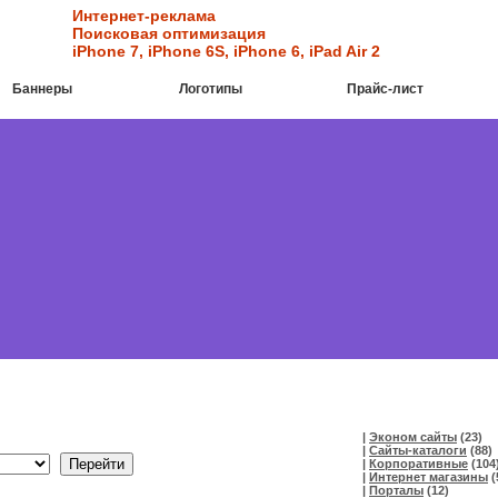
Интернет-реклама
Поисковая оптимизация
iPhone 7
,
iPhone 6S
,
iPhone 6
,
iPad Air 2
Баннеры
Логотипы
Прайс-лист
|
Эконом сайты
(23)
|
Сайты-каталоги
(88)
|
Корпоративные
(104
|
Интернет магазины
(
|
Порталы
(12)