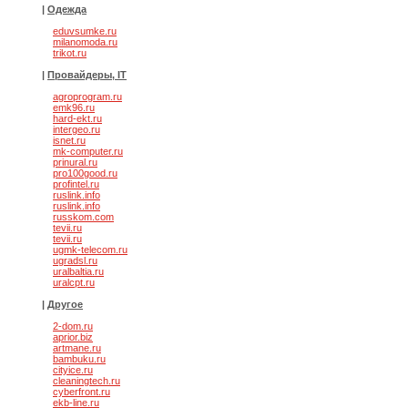
|
Одежда
eduvsumke.ru
milanomoda.ru
trikot.ru
|
Провайдеры, IT
agroprogram.ru
emk96.ru
hard-ekt.ru
intergeo.ru
isnet.ru
mk-computer.ru
prinural.ru
pro100good.ru
profintel.ru
ruslink.info
ruslink.info
russkom.com
tevii.ru
tevii.ru
ugmk-telecom.ru
ugradsl.ru
uralbaltia.ru
uralcpt.ru
|
Другое
2-dom.ru
aprior.biz
artmane.ru
bambuku.ru
cityice.ru
cleaningtech.ru
cyberfront.ru
ekb-line.ru