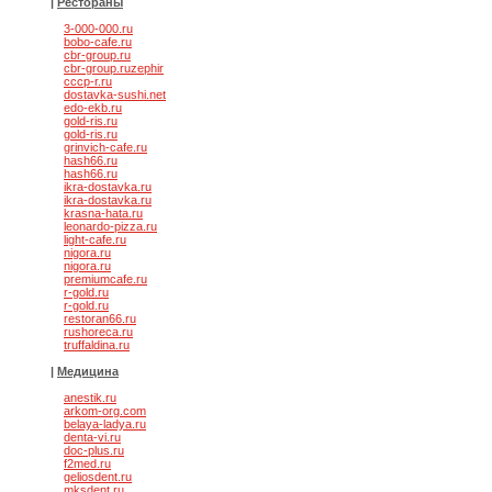
|
Рестораны
3-000-000.ru
bobo-cafe.ru
cbr-group.ru
cbr-group.ruzephir
cccp-r.ru
dostavka-sushi.net
edo-ekb.ru
gold-ris.ru
gold-ris.ru
grinvich-cafe.ru
hash66.ru
hash66.ru
ikra-dostavka.ru
ikra-dostavka.ru
krasna-hata.ru
leonardo-pizza.ru
light-cafe.ru
nigora.ru
nigora.ru
premiumcafe.ru
r-gold.ru
r-gold.ru
restoran66.ru
rushoreca.ru
truffaldina.ru
|
Медицина
anestik.ru
arkom-org.com
belaya-ladya.ru
denta-vi.ru
doc-plus.ru
f2med.ru
geliosdent.ru
mksdent.ru