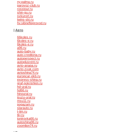
ny.palma.ru
parovoz-club.ru
rosstour.ru
shin-gu.ru
svkurort.ru
twins-ski.ru
hv.sibnefteprovod.ru
|
Авто
66koles.ru
6koles-e.ru
6koles-e.ru
a96.ru
auto-baby.ru
auto.creditoria.ru
autoperspect.ru
autoplusrent.ru
avto-anapa.ru
avto-zvuk.com
avtoshina74.ru
europcar-ekb.ru
express-shina.ru
graf-pokrishkin.ru
hd-ural.ru
hd66.ru
hinoural.ru
isuzu-ural.ru
msu11.ru
pogazam.ru
starauto.ru
t-tim.ru
tkj.ru
tonirovka66.ru
autoshina96.ru
zoomlion74.ru