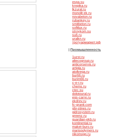
espa.su
стетической и
krepika.ru
матологии
lkzural.ru
monolit-ek.ru
novabeton.ru
rubankey.ru
smitbeton.ru
sofitlux.ru
stroykom.su
su6.ru
uralkn.ru
тротуармаркет.рф
|
Промышленность
1uzst.ru
altecogroup.ru
anticorservis.ru
artigla.ru
 консультант
atollvega.ru
bur66.ru
burim66.ru
c-e-r.ru
chems.ru
ctec.su
dolotoural.ru
egs-carre.ru
ekdrev.ru
fc-granit.com
gbi-stines.ru
gidrosystem.ru
greenz.ru
guardian-ekb.ru
kontinental.ru
maket-buro.ru
marispolymers.ru
nikomogp.ru
омобилей в Анапе