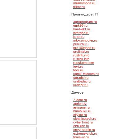
milanomoda.ru
trikot.ru
|
Провайдеры, IT
agroprogram.ru
emk96.ru
hard-ekt.ru
intergeo.ru
isnet.ru
mk-computer.ru
prinural.ru
pro100good.ru
profintel.ru
ruslink.info
ruslink.info
i по Италии
Промо
russkom.com
туристической услуге
tevii.ru
ящей Ferrari в
tevii.ru
 механиков.
ugmk-telecom.ru
ugradsl.ru
uralbaltia.ru
uralcpt.ru
|
Другое
2-dom.ru
aprior.biz
artmane.ru
bambuku.ru
cityice.ru
cleaningtech.ru
cyberfront.ru
ekb-line.ru
вижимости
envy-studio.ru
extreme-club.ru
firma-ut.ru