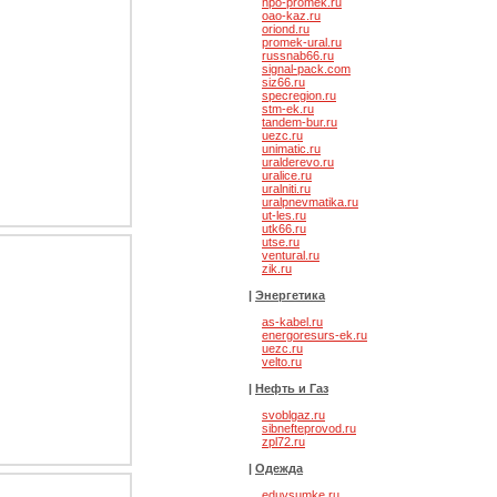
npo-promek.ru
oao-kaz.ru
oriond.ru
promek-ural.ru
russnab66.ru
signal-pack.com
siz66.ru
specregion.ru
stm-ek.ru
tandem-bur.ru
uezc.ru
unimatic.ru
uralderevo.ru
uralice.ru
uralniti.ru
uralpnevmatika.ru
ut-les.ru
utk66.ru
ое оборудование
utse.ru
ventural.ru
zik.ru
|
Энергетика
as-kabel.ru
energoresurs-ek.ru
uezc.ru
velto.ru
|
Нефть и Газ
svoblgaz.ru
sibnefteprovod.ru
zpl72.ru
|
Одежда
и Ермак
eduvsumke.ru