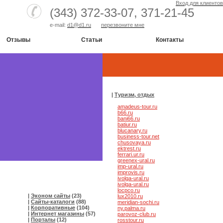
Вход для клиентов
(343) 372-33-07,
371-21-45
e-mail:
d1@d1.ru
перезвоните мне
Отзывы
Статьи
Контакты
|
Туризм, отдых
amadeus-tour.ru
b66.ru
bani66.ru
batiur.ru
blucanary.ru
business-tour.net
chusovaya.ru
ektrest.ru
ferrari.ur.ru
greenex-ural.ru
imp-ural.ru
improvis.ru
ivolga-ural.ru
ivolga-ural.ru
locpco.ru
|
Эконом сайты
(23)
lux2010.ru
|
Сайты-каталоги
(88)
meridian-sochi.ru
|
Корпоративные
(104)
ny.palma.ru
|
Интернет магазины
(57)
parovoz-club.ru
|
Порталы
(12)
rosstour.ru