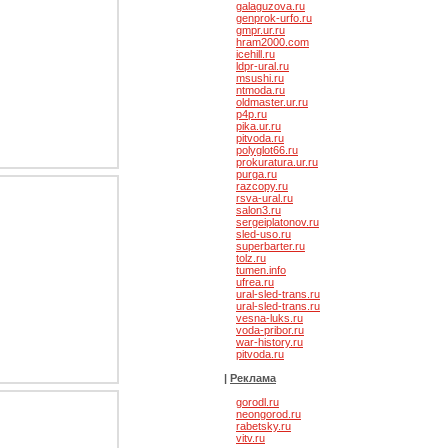
galaguzova.ru
genprok-urfo.ru
gmpr.ur.ru
hram2000.com
icehill.ru
ldpr-ural.ru
msushi.ru
ntmoda.ru
oldmaster.ur.ru
p4p.ru
pika.ur.ru
pitvoda.ru
polyglot66.ru
prokuratura.ur.ru
purga.ru
razcopy.ru
rsva-ural.ru
salon3.ru
sergeiplatonov.ru
sled-uso.ru
superbarter.ru
tolz.ru
tumen.info
ufrea.ru
ural-sled-trans.ru
ural-sled-trans.ru
vesna-luks.ru
voda-pribor.ru
war-history.ru
pitvoda.ru
|
Реклама
туры из Муранского
gorodl.ru
увеличивающиеся
neongorod.ru
rabetsky.ru
vitv.ru