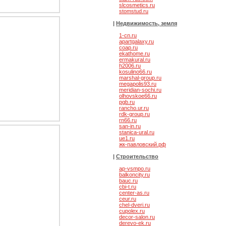
slcosmetics.ru
stomstud.ru
елябинске
|
Недвижимость, земля
1-cn.ru
apartgalaxy.ru
coap.ru
ekathome.ru
ermakural.ru
h2006.ru
kosulino66.ru
marshal-group.ru
megapolis93.ru
meridian-sochi.ru
olhovskoe66.ru
pgb.ru
rancho.ur.ru
rdk-group.ru
rn66.ru
И
san-in.ru
stanica-ural.ru
ue1.ru
жк-павловский.рф
|
Строительство
ap-vsmpo.ru
balkoncity.ru
bauc.ru
cbi-t.ru
center-as.ru
ceur.ru
chel-dveri.ru
cupolex.ru
decor-salon.ru
derevo-ek.ru