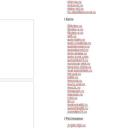
shin-gu.ru
svkurort.ru
twins-ski.ru
hv.sibnefteprovod.ru
|
Авто
66koles.ru
6koles-e.ru
6koles-e.ru
a96.ru
auto-baby.ru
auto.creditoria.ru
autoperspect.ru
autoplusrent.ru
avto-anapa.ru
avto-zvuk.com
avtoshina74.ru
europcar-ekb.ru
express-shina.ru
graf-pokrishkin.ru
hd-ural.ru
hd66.ru
hinoural.ru
ые квартиры
isuzu-ural.ru
msu11.ru
pogazam.ru
starauto.ru
t-tim.ru
tkj.ru
tonirovka66.ru
autoshina96.ru
zoomlion74.ru
|
Рестораны
3-000-000.ru