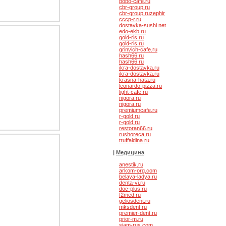
bobo-cafe.ru
cbr-group.ru
cbr-group.ruzephir
cccp-r.ru
dostavka-sushi.net
ru
edo-ekb.ru
gold-ris.ru
gold-ris.ru
grinvich-cafe.ru
hash66.ru
hash66.ru
ikra-dostavka.ru
ikra-dostavka.ru
krasna-hata.ru
leonardo-pizza.ru
light-cafe.ru
nigora.ru
nigora.ru
premiumcafe.ru
r-gold.ru
r-gold.ru
restoran66.ru
rushoreca.ru
afe
truffaldina.ru
|
Медицина
anestik.ru
arkom-org.com
belaya-ladya.ru
denta-vi.ru
doc-plus.ru
f2med.ru
geliosdent.ru
mksdent.ru
premier-dent.ru
prior-m.ru
siam-rus.com