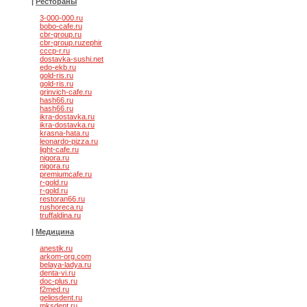
|
Рестораны
3-000-000.ru
bobo-cafe.ru
cbr-group.ru
cbr-group.ruzephir
cccp-r.ru
dostavka-sushi.net
edo-ekb.ru
gold-ris.ru
gold-ris.ru
grinvich-cafe.ru
hash66.ru
hash66.ru
ikra-dostavka.ru
ikra-dostavka.ru
krasna-hata.ru
leonardo-pizza.ru
light-cafe.ru
nigora.ru
nigora.ru
premiumcafe.ru
r-gold.ru
r-gold.ru
restoran66.ru
rushoreca.ru
truffaldina.ru
|
Медицина
anestik.ru
arkom-org.com
belaya-ladya.ru
denta-vi.ru
doc-plus.ru
f2med.ru
geliosdent.ru
mksdent.ru