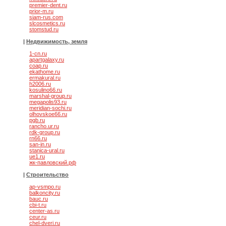
premier-dent.ru
prior-m.ru
siam-rus.com
slcosmetics.ru
stomstud.ru
|
Недвижимость, земля
1-cn.ru
apartgalaxy.ru
coap.ru
ekathome.ru
ermakural.ru
h2006.ru
kosulino66.ru
marshal-group.ru
megapolis93.ru
meridian-sochi.ru
olhovskoe66.ru
pgb.ru
rancho.ur.ru
rdk-group.ru
rn66.ru
san-in.ru
stanica-ural.ru
ue1.ru
жк-павловский.рф
|
Строительство
ap-vsmpo.ru
balkoncity.ru
bauc.ru
cbi-t.ru
center-as.ru
ceur.ru
chel-dveri.ru