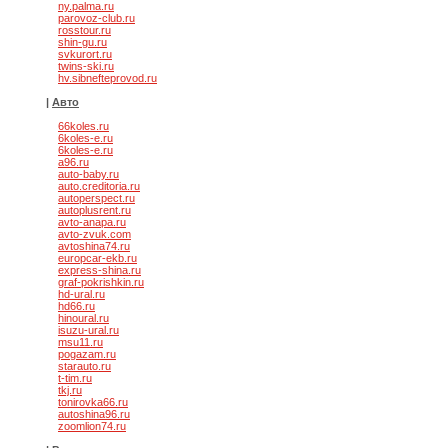
ny.palma.ru
parovoz-club.ru
rosstour.ru
shin-gu.ru
svkurort.ru
twins-ski.ru
hv.sibnefteprovod.ru
|
Авто
66koles.ru
6koles-e.ru
6koles-e.ru
a96.ru
auto-baby.ru
auto.creditoria.ru
autoperspect.ru
autoplusrent.ru
avto-anapa.ru
avto-zvuk.com
avtoshina74.ru
europcar-ekb.ru
express-shina.ru
graf-pokrishkin.ru
hd-ural.ru
hd66.ru
hinoural.ru
isuzu-ural.ru
msu11.ru
pogazam.ru
starauto.ru
t-tim.ru
tkj.ru
tonirovka66.ru
autoshina96.ru
zoomlion74.ru