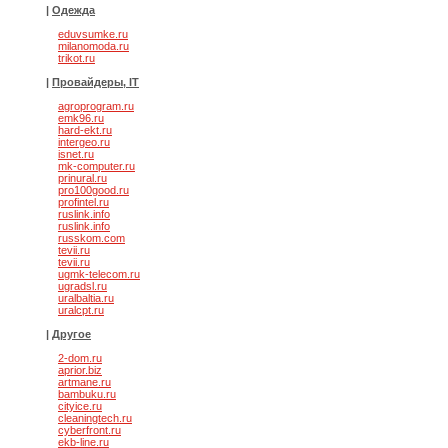
|
Одежда
eduvsumke.ru
milanomoda.ru
trikot.ru
|
Провайдеры, IT
agroprogram.ru
emk96.ru
hard-ekt.ru
intergeo.ru
isnet.ru
mk-computer.ru
prinural.ru
pro100good.ru
profintel.ru
ruslink.info
ruslink.info
russkom.com
tevii.ru
tevii.ru
ugmk-telecom.ru
ugradsl.ru
uralbaltia.ru
uralcpt.ru
|
Другое
2-dom.ru
aprior.biz
artmane.ru
bambuku.ru
cityice.ru
cleaningtech.ru
cyberfront.ru
ekb-line.ru