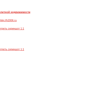
элитной недвижимости
http://h2006.ru
треть скриншот 1:1
треть скриншот 1:1