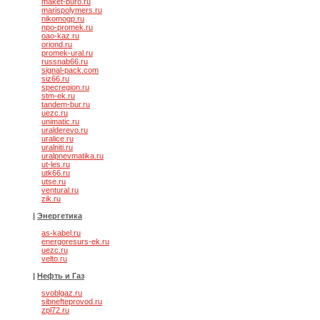
maket-buro.ru
marispolymers.ru
nikomogp.ru
npo-promek.ru
oao-kaz.ru
oriond.ru
promek-ural.ru
russnab66.ru
signal-pack.com
siz66.ru
specregion.ru
stm-ek.ru
tandem-bur.ru
uezc.ru
unimatic.ru
uralderevo.ru
uralice.ru
uralniti.ru
uralpnevmatika.ru
ut-les.ru
utk66.ru
utse.ru
ventural.ru
zik.ru
|
Энергетика
as-kabel.ru
energoresurs-ek.ru
uezc.ru
velto.ru
|
Нефть и Газ
svoblgaz.ru
sibnefteprovod.ru
zpl72.ru