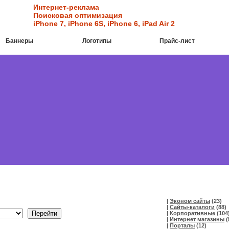
Интернет-реклама
Поисковая оптимизация
iPhone 7
,
iPhone 6S
,
iPhone 6
,
iPad Air 2
Баннеры
Логотипы
Прайс-лист
|
Эконом сайты
(23)
|
Сайты-каталоги
(88)
|
Корпоративные
(104
|
Интернет магазины
(
|
Порталы
(12)