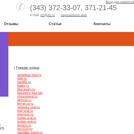
Вход для клиентов
(343) 372-33-07,
371-21-45
e-mail:
d1@d1.ru
перезвоните мне
Отзывы
Статьи
Контакты
|
Туризм, отдых
amadeus-tour.ru
b66.ru
bani66.ru
batiur.ru
blucanary.ru
business-tour.net
chusovaya.ru
ektrest.ru
ferrari.ur.ru
greenex-ural.ru
imp-ural.ru
improvis.ru
ivolga-ural.ru
ivolga-ural.ru
)
locpco.ru
57)
lux2010.ru
meridian-sochi.ru