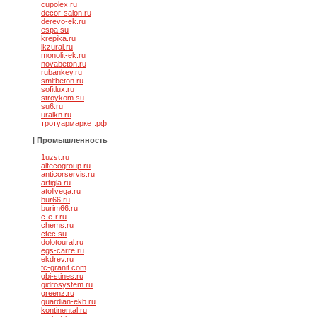
cupolex.ru
decor-salon.ru
derevo-ek.ru
espa.su
krepika.ru
lkzural.ru
monolit-ek.ru
novabeton.ru
rubankey.ru
smitbeton.ru
sofitlux.ru
stroykom.su
su6.ru
uralkn.ru
тротуармаркет.рф
|
Промышленность
1uzst.ru
altecogroup.ru
anticorservis.ru
artigla.ru
atollvega.ru
bur66.ru
burim66.ru
c-e-r.ru
chems.ru
ctec.su
dolotoural.ru
egs-carre.ru
ekdrev.ru
fc-granit.com
gbi-stines.ru
gidrosystem.ru
greenz.ru
guardian-ekb.ru
kontinental.ru