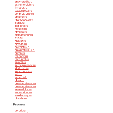
envy-studio.ru
extreme-club.ru
firma-ut.ru
galaguzova.ru
genprok-urfo.ru
gmpr.ur.ru
hram2000.com
icehill.ru
ldpr-ural.ru
msushi.ru
ntmoda.ru
oldmaster.ur.ru
p4p.ru
pika.ur.ru
pitvoda.ru
polyglot66.ru
prokuratura.ur.ru
purga.ru
razcopy.ru
rsva-ural.ru
salon3.ru
sergeiplatonov.ru
sled-uso.ru
superbarter.ru
tolz.ru
tumen.info
ufrea.ru
ural-sled-trans.ru
ural-sled-trans.ru
vesna-luks.ru
voda-pribor.ru
war-history.ru
pitvoda.ru
|
Реклама
gorodl.ru