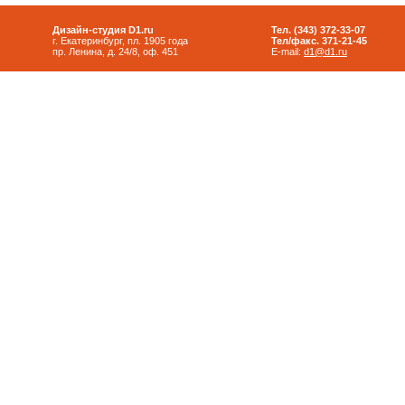
Дизайн-студия D1.ru
Тел. (343) 372-33-07
г. Екатеринбург, пл. 1905 года
Тел/факс. 371-21-45
пр. Ленина, д. 24/8, оф. 451
E-mail:
d1@d1.ru