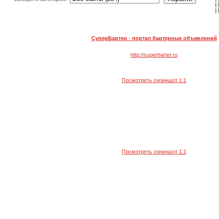
|
|
СуперБартер - портал бартерных объявлений
http://superbarter.ru
Посмотреть скриншот 1:1
Посмотреть скриншот 1:1