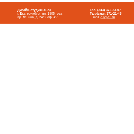
Дизайн-студия D1.ru
Тел. (343) 372-33-07
г. Екатеринбург, пл. 1905 года
Тел/факс. 371-21-45
пр. Ленина, д. 24/8, оф. 451
E-mail:
d1@d1.ru