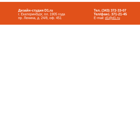
Дизайн-студия D1.ru
Тел. (343) 372-33-07
г. Екатеринбург, пл. 1905 года
Тел/факс. 371-21-45
пр. Ленина, д. 24/8, оф. 451
E-mail:
d1@d1.ru