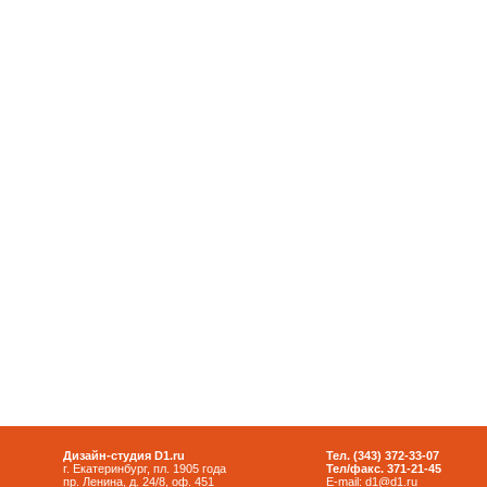
Дизайн-студия D1.ru
Тел. (343) 372-33-07
г. Екатеринбург, пл. 1905 года
Тел/факс. 371-21-45
пр. Ленина, д. 24/8, оф. 451
E-mail:
d1@d1.ru