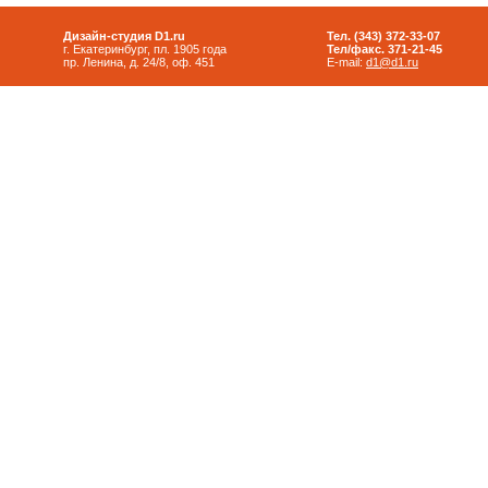
Дизайн-студия D1.ru
Тел. (343) 372-33-07
г. Екатеринбург, пл. 1905 года
Тел/факс. 371-21-45
пр. Ленина, д. 24/8, оф. 451
E-mail:
d1@d1.ru