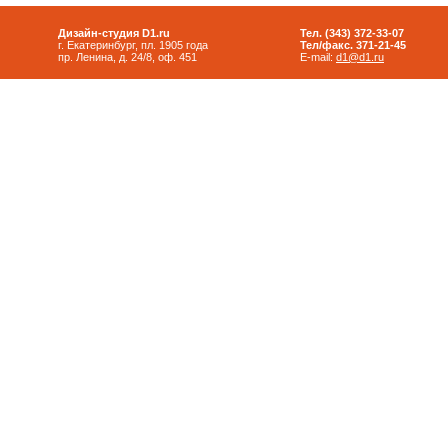
Дизайн-студия D1.ru
Тел. (343) 372-33-07
г. Екатеринбург, пл. 1905 года
Тел/факс. 371-21-45
пр. Ленина, д. 24/8, оф. 451
E-mail:
d1@d1.ru