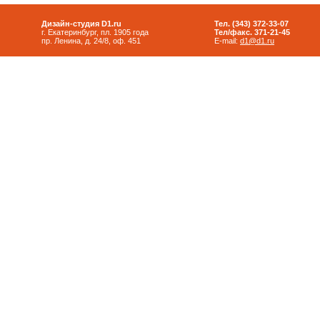
Дизайн-студия D1.ru
Тел. (343) 372-33-07
г. Екатеринбург, пл. 1905 года
Тел/факс. 371-21-45
пр. Ленина, д. 24/8, оф. 451
E-mail:
d1@d1.ru