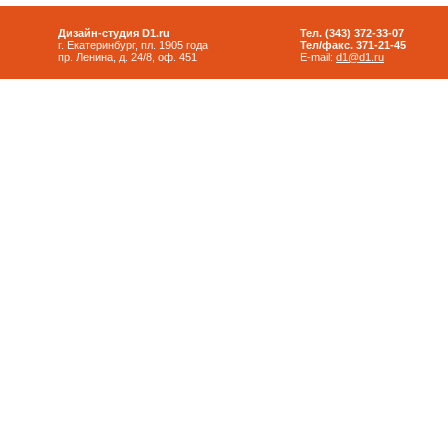
Дизайн-студия D1.ru
Тел. (343) 372-33-07
г. Екатеринбург, пл. 1905 года
Тел/факс. 371-21-45
пр. Ленина, д. 24/8, оф. 451
E-mail:
d1@d1.ru