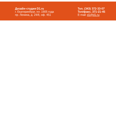
Дизайн-студия D1.ru
Тел. (343) 372-33-07
г. Екатеринбург, пл. 1905 года
Тел/факс. 371-21-45
пр. Ленина, д. 24/8, оф. 451
E-mail:
d1@d1.ru