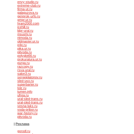
envy-studio.ru
extreme-club.ru
firma-ut.ru
galaguzova.ru
genprok-urfo.ru
gmpr.ur.ru
hram2000.com
icehill.ru
ldpr-ural.ru
msushi.ru
ntmoda.ru
oldmaster.ur.ru
p4p.ru
pika.ur.ru
pitvoda.ru
polyglot66.ru
prokuratura.ur.ru
purga.ru
razcopy.ru
rsva-ural.ru
salon3.ru
sergeiplatonov.ru
sled-uso.ru
superbarter.ru
tolz.ru
tumen.info
ufrea.ru
ural-sled-trans.ru
ural-sled-trans.ru
vesna-luks.ru
voda-pribor.ru
war-history.ru
pitvoda.ru
|
Реклама
gorodl.ru