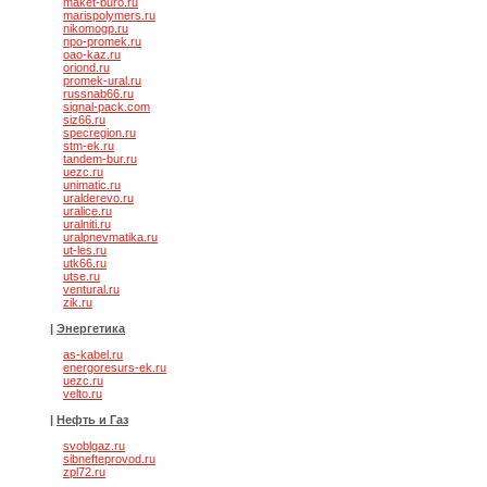
maket-buro.ru
marispolymers.ru
nikomogp.ru
npo-promek.ru
oao-kaz.ru
oriond.ru
promek-ural.ru
russnab66.ru
signal-pack.com
siz66.ru
specregion.ru
stm-ek.ru
tandem-bur.ru
uezc.ru
unimatic.ru
uralderevo.ru
uralice.ru
uralniti.ru
uralpnevmatika.ru
ut-les.ru
utk66.ru
utse.ru
ventural.ru
zik.ru
|
Энергетика
as-kabel.ru
energoresurs-ek.ru
uezc.ru
velto.ru
|
Нефть и Газ
svoblgaz.ru
sibnefteprovod.ru
zpl72.ru