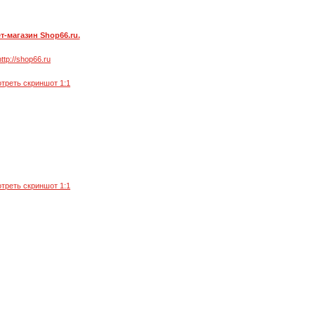
т-магазин Shop66.ru.
http://shop66.ru
треть скриншот 1:1
треть скриншот 1:1