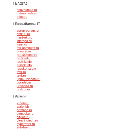
|
Одежда
eduvsumke.ru
milanomoda.ru
trikot.ru
|
Провайдеры, IT
agroprogram.ru
emk96.ru
hard-ekt.ru
intergeo.ru
isnet.ru
mk-computer.ru
prinural.ru
pro100good.ru
profintel.ru
ruslink.info
ruslink.info
russkom.com
tevii.ru
tevii.ru
ugmk-telecom.ru
ugradsl.ru
uralbaltia.ru
uralcpt.ru
|
Другое
2-dom.ru
aprior.biz
artmane.ru
bambuku.ru
cityice.ru
cleaningtech.ru
cyberfront.ru
ekb-line.ru