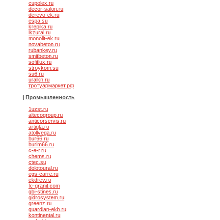
cupolex.ru
decor-salon.ru
derevo-ek.ru
espa.su
krepika.ru
lkzural.ru
monolit-ek.ru
novabeton.ru
rubankey.ru
smitbeton.ru
sofitlux.ru
stroykom.su
su6.ru
uralkn.ru
тротуармаркет.рф
|
Промышленность
1uzst.ru
altecogroup.ru
anticorservis.ru
artigla.ru
atollvega.ru
bur66.ru
burim66.ru
c-e-r.ru
chems.ru
ctec.su
dolotoural.ru
egs-carre.ru
ekdrev.ru
fc-granit.com
gbi-stines.ru
gidrosystem.ru
greenz.ru
guardian-ekb.ru
kontinental.ru