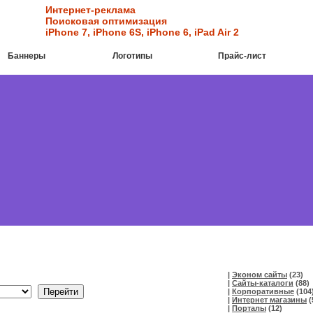
Интернет-реклама
Поисковая оптимизация
iPhone 7
,
iPhone 6S
,
iPhone 6
,
iPad Air 2
Баннеры
Логотипы
Прайс-лист
|
Эконом сайты
(23)
|
Сайты-каталоги
(88)
|
Корпоративные
(104
|
Интернет магазины
(
|
Порталы
(12)