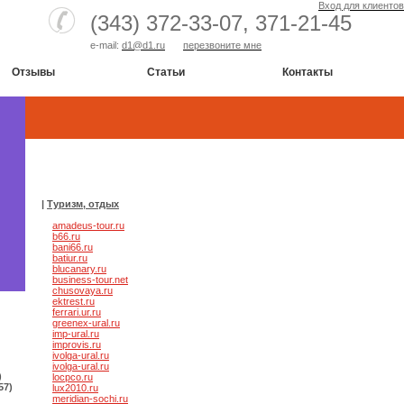
Вход для клиентов
(343) 372-33-07,
371-21-45
e-mail:
d1@d1.ru
перезвоните мне
Отзывы
Статьи
Контакты
|
Туризм, отдых
amadeus-tour.ru
b66.ru
bani66.ru
batiur.ru
blucanary.ru
business-tour.net
chusovaya.ru
ektrest.ru
ferrari.ur.ru
greenex-ural.ru
imp-ural.ru
improvis.ru
ivolga-ural.ru
ivolga-ural.ru
)
locpco.ru
57)
lux2010.ru
meridian-sochi.ru