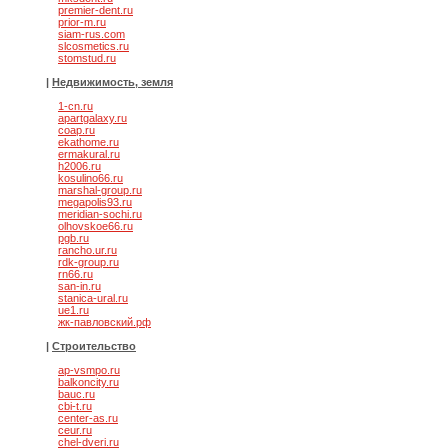
premier-dent.ru
prior-m.ru
siam-rus.com
slcosmetics.ru
stomstud.ru
|
Недвижимость, земля
1-cn.ru
apartgalaxy.ru
coap.ru
ekathome.ru
ermakural.ru
h2006.ru
kosulino66.ru
marshal-group.ru
megapolis93.ru
meridian-sochi.ru
olhovskoe66.ru
pgb.ru
rancho.ur.ru
rdk-group.ru
rn66.ru
san-in.ru
stanica-ural.ru
ue1.ru
жк-павловский.рф
|
Строительство
ap-vsmpo.ru
balkoncity.ru
bauc.ru
cbi-t.ru
center-as.ru
ceur.ru
chel-dveri.ru