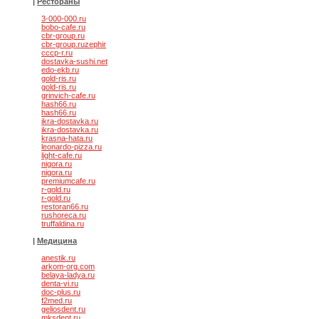
|
Рестораны
3-000-000.ru
bobo-cafe.ru
cbr-group.ru
cbr-group.ruzephir
cccp-r.ru
dostavka-sushi.net
edo-ekb.ru
gold-ris.ru
gold-ris.ru
grinvich-cafe.ru
hash66.ru
hash66.ru
ikra-dostavka.ru
ikra-dostavka.ru
krasna-hata.ru
leonardo-pizza.ru
light-cafe.ru
nigora.ru
nigora.ru
premiumcafe.ru
r-gold.ru
r-gold.ru
restoran66.ru
rushoreca.ru
truffaldina.ru
|
Медицина
anestik.ru
arkom-org.com
belaya-ladya.ru
denta-vi.ru
doc-plus.ru
f2med.ru
geliosdent.ru
mksdent.ru