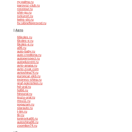
ny.palma.ru
parovoz-club.ru
rosstour.ru
shin-gu.ru
svkurort.ru
twins-ski.ru
hv.sibnefteprovod.ru
|
Авто
66koles.ru
6koles-e.ru
6koles-e.ru
a96.ru
auto-baby.ru
auto.creditoria.ru
autoperspect.ru
autoplusrent.ru
avto-anapa.ru
avto-zvuk.com
avtoshina74.ru
europcar-ekb.ru
express-shina.ru
graf-pokrishkin.ru
hd-ural.ru
hd66.ru
hinoural.ru
isuzu-ural.ru
msu11.ru
pogazam.ru
starauto.ru
t-tim.ru
tkj.ru
tonirovka66.ru
autoshina96.ru
zoomlion74.ru