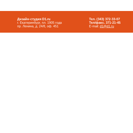
Дизайн-студия D1.ru
Тел. (343) 372-33-07
г. Екатеринбург, пл. 1905 года
Тел/факс. 371-21-45
пр. Ленина, д. 24/8, оф. 451
E-mail:
d1@d1.ru