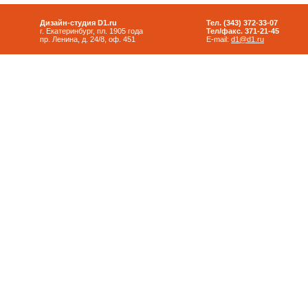
Дизайн-студия D1.ru
Тел. (343) 372-33-07
г. Екатеринбург, пл. 1905 года
Тел/факс. 371-21-45
пр. Ленина, д. 24/8, оф. 451
E-mail:
d1@d1.ru