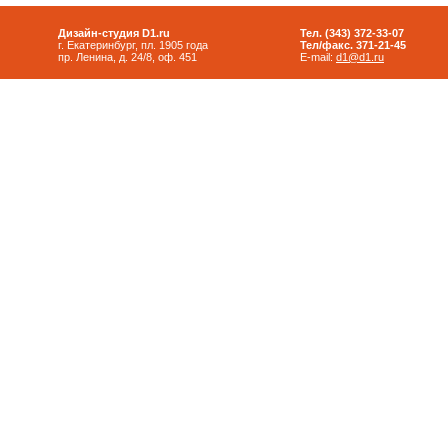
Дизайн-студия D1.ru
Тел. (343) 372-33-07
г. Екатеринбург, пл. 1905 года
Тел/факс. 371-21-45
пр. Ленина, д. 24/8, оф. 451
E-mail:
d1@d1.ru